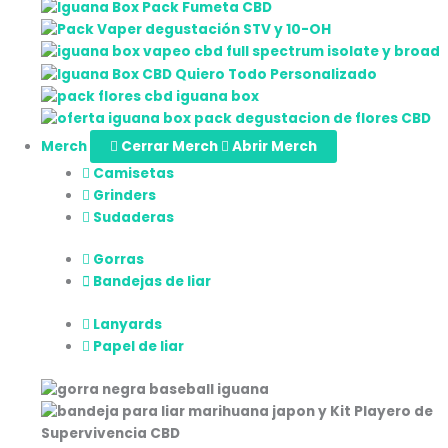
Merch
Cerrar Merch
Abrir Merch
Camisetas
Grinders
Sudaderas
Gorras
Bandejas de liar
Lanyards
Papel de liar