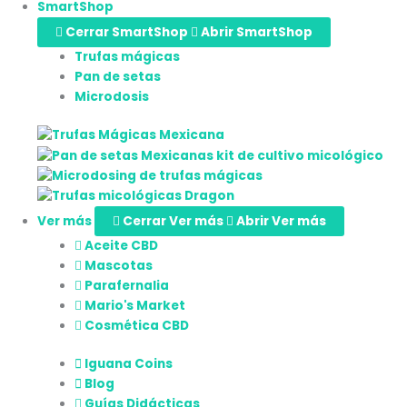
SmartShop
Cerrar SmartShop
Abrir SmartShop
Trufas mágicas
Pan de setas
Microdosis
Ver más
Cerrar Ver más
Abrir Ver más
Aceite CBD
Mascotas
Parafernalia
Mario's Market
Cosmética CBD
Iguana Coins
Blog
Guías Didácticas