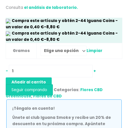
Consulta
el análisis de laboratorio.
Compra este artículo y obtén
2-44
Iguana Coins
-
un valor de
0,40
€
-
8,80
€
Compra este artículo y obtén
2-44
Iguana Coins
-
un valor de
0,40
€
-
8,80
€
Limpiar
Gramos
-
+
Añadir al carrito
Seguir comprando
Categorías:
Flores CBD
Greenhouse
,
Flores de CBD
¡Téngalo en cuenta!
Únete al club Iguana Smoke y recibe un 20% de
descuento en tu próxima compra. Apúntate