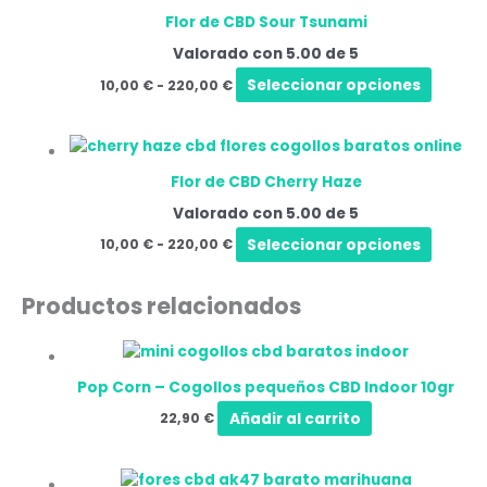
produ
puede
precios:
Flor de CBD Sour Tsunami
tiene
desde
elegir
10,00 €
Valorado con
5.00
de 5
múltip
en
hasta
varian
Seleccionar opciones
10,00
€
-
220,00
€
220,00 €
la
Las
págin
opcio
de
Rango
Este
se
de
produ
produ
puede
precios:
Flor de CBD Cherry Haze
tiene
desde
elegir
10,00 €
Valorado con
5.00
de 5
múltip
en
hasta
varian
Seleccionar opciones
10,00
€
-
220,00
€
220,00 €
la
Las
págin
opcio
de
Productos relacionados
se
produ
puede
elegir
en
Pop Corn – Cogollos pequeños CBD Indoor 10gr
la
Añadir al carrito
22,90
€
págin
de
Rango
Este
produ