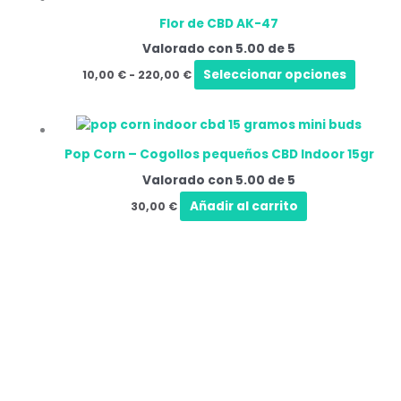
de
produ
precios:
Flor de CBD AK-47
tiene
desde
10,00 €
Valorado con
5.00
de 5
múltip
hasta
varian
Seleccionar opciones
10,00
€
-
220,00
€
220,00 €
Las
opcio
se
puede
Pop Corn – Cogollos pequeños CBD Indoor 15gr
elegir
Valorado con
5.00
de 5
en
Añadir al carrito
30,00
€
la
págin
de
produ