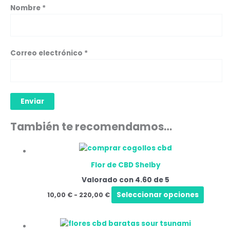
Nombre
*
Correo electrónico
*
También te recomendamos…
Rango
Este
de
produ
precios:
Flor de CBD Shelby
tiene
desde
10,00 €
Valorado con
4.60
de 5
múltip
hasta
varian
Seleccionar opciones
10,00
€
-
220,00
€
220,00 €
Las
opcio
Rango
Este
se
de