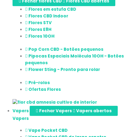
Fechar flores CBD
Flores CBD abertas
Flores em estufa CBD
Flores CBD Indoor
Flores STV
Flores E8H
Flores 10OH
Pop Corn CBD - Botões pequenos
Pipocas Espaciais Molécula 10OH - Botões
pequenos
Flower Sting - Pronto para rolar
Pré-rolos
Ofertas Flores
Vapers
Fechar Vapers
Vapers abertos
Vapers
Vape Pocket CBD