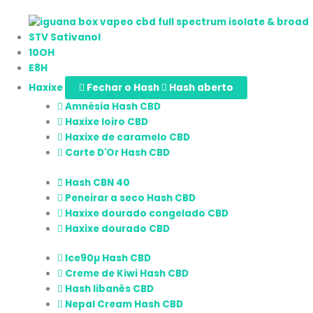
STV Sativanol
10OH
E8H
Haxixe
Fechar o Hash
Hash aberto
Amnésia Hash CBD
Haxixe loiro CBD
Haxixe de caramelo CBD
Carte D'Or Hash CBD
Hash CBN 40
Peneirar a seco Hash CBD
Haxixe dourado congelado CBD
Haxixe dourado CBD
Ice90µ Hash CBD
Creme de Kiwi Hash CBD
Hash libanês CBD
Nepal Cream Hash CBD