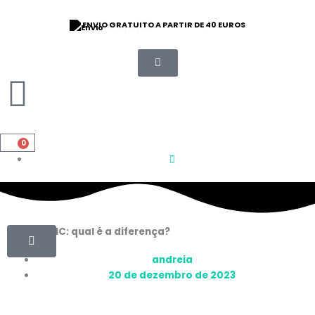
Saltar
para
⭐ 9/10 CLASSIFICAÇÃO
o
conteúdo
0
Carrinho
HHC vs THC: qual é a diferença?
andreia
20 de dezembro de 2023