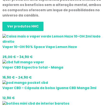
explorem os benefícios sem a alteração mental, ambos
os compostos oferecem um leque de possibilidades no
universo da canábis.
Ver produtos HHC
O
O
Gama
Gama
Gama
Gama
Gama
preço
preço
de
de
de
de
de
original
atual
preços:
preços:
preços:
preços:
preços:
Vaper 10-OH 90% Space Vape Lemon Haze
era:
é:
16,90 €
16,90 €
10,00 €
14,00 €
25,00 €
25,00
€
-
34,90
€
64,00 €.
50,00 €.
a
a
a
a
a
24,90 €
24,90 €
35,00 €
50,00 €
34,90 €
Vaper CBD Espectro total - Manga
16,90
€
-
24,90
€
Vaper CBD - Cápsula de bolso Iguana CBD Manga 3ml
12,90
€