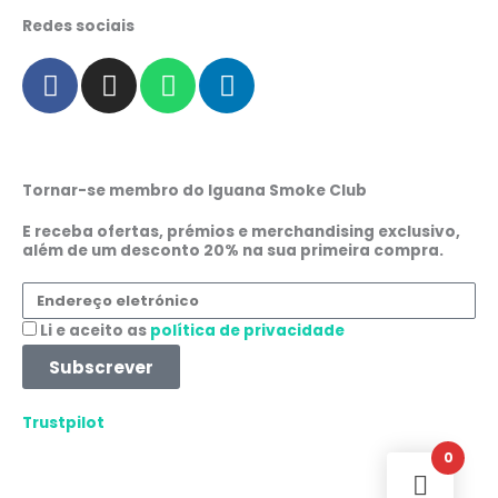
Redes sociais
F
I
W
L
a
n
h
i
c
s
a
n
e
t
t
k
b
a
s
e
Tornar-se membro do Iguana Smoke Club
o
g
a
d
o
r
p
i
E receba ofertas, prémios e merchandising exclusivo,
além de um desconto 20% na sua primeira compra.
k
a
p
n
m
Endereço
eletrónico
Aceitação
Li e aceito as
política de privacidade
Subscrever
Trustpilot
0