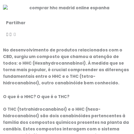
Partilhar
No desenvolvimento de produtos relacionados com o
CBD, surgiu um composto que chamou a atenção de
todos: o HHC (Hexahydrocannabinol). À medida que se
torna mais popular, é crucial compreender as diferenças
fundamentais entre o HHC e o THC (tetra-
hidrocanabinol), outro canabinóide bem conhecido.
O que é o HHC? O que é o THC?
O THC (tetrahidrocanabinol) e o HHC (hexa-
hidrocanabinol) são dois canabinóides pertencentes à
família dos compostos químicos presentes na planta da
canábis. Estes compostos interagem com o sistema