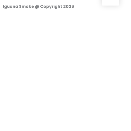
Iguana Smoke @ Copyright 2026
Iniciar sessão
Nome de utilizador ou endereço de correio eletrónico
Palavra-passe
Lembrar-se de mim
Acesso
o
Continuar con Google