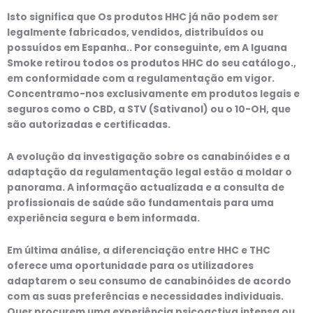
Isto significa que
Os produtos HHC já não podem ser
legalmente fabricados, vendidos, distribuídos ou
possuídos em Espanha.
. Por conseguinte, em
A Iguana
Smoke retirou todos os produtos HHC do seu catálogo.
,
em conformidade com a regulamentação em vigor.
Concentramo-nos exclusivamente em
produtos legais e
seguros
como o
CBD
, a
STV (Sativanol)
ou o
10-OH
, que
são autorizadas e certificadas.
A evolução da investigação sobre os canabinóides e a
adaptação da regulamentação legal estão a moldar o
panorama. A informação actualizada e a consulta de
profissionais de saúde são fundamentais para uma
experiência segura e bem informada.
Em última análise, a diferenciação entre HHC e THC
oferece uma oportunidade para os utilizadores
adaptarem o seu consumo de canabinóides de acordo
com as suas preferências e necessidades individuais.
Quer procurem uma experiência psicoactiva intensa ou