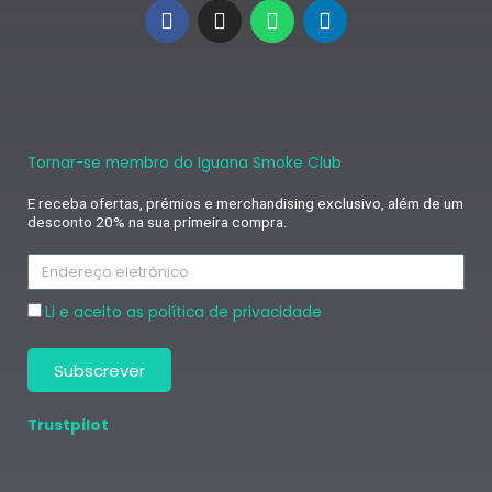
F
I
W
L
a
n
h
i
c
s
a
n
e
t
t
k
b
a
s
e
o
g
a
d
o
r
p
i
k
a
p
n
Tornar-se membro do Iguana Smoke Club
m
E receba ofertas, prémios e merchandising exclusivo, além de um
desconto 20% na sua primeira compra.
Endereço
eletrónico
Aceitação
Li e aceito as
política de privacidade
Subscrever
Trustpilot