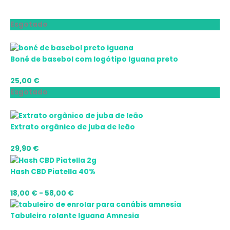
Gama
Gama
Gama
Gama
Gama
Esgotado
de
de
de
de
de
preços:
preços:
preços:
preços:
preços:
7,00 €
18,00 €
10,00 €
20,90 €
10,00 €
Boné de basebol com logótipo Iguana preto
a
a
a
a
a
15,00 €
58,00 €
35,00 €
27,90 €
220,00 €
25,00
€
Esgotado
Extrato orgânico de juba de leão
29,90
€
Hash CBD Piatella 40%
18,00
€
-
58,00
€
Tabuleiro rolante Iguana Amnesia