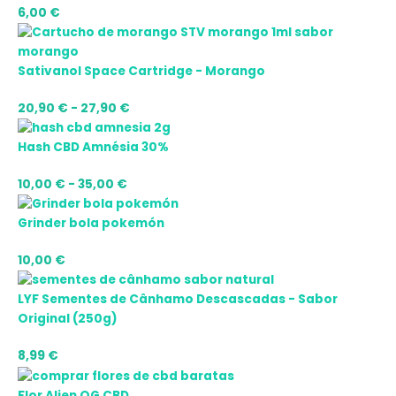
6,00
€
Sativanol Space Cartridge - Morango
20,90
€
-
27,90
€
Hash CBD Amnésia 30%
10,00
€
-
35,00
€
Grinder bola pokemón
10,00
€
LYF Sementes de Cânhamo Descascadas - Sabor
Original (250g)
8,99
€
Flor Alien OG CBD