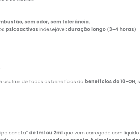
mbustão, sem odor, sem tolerância
.
tos
psicoactivos
indesejável
: duração
longo
(
3-4 horas
)
e
.
 usufruir de todos os benefícios do
benefícios do 10-OH
,
tipo caneta“
de 1ml ou 2ml
que vem carregado com líquido 