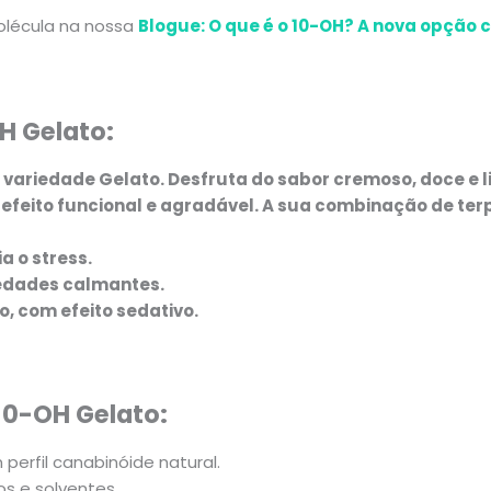
olécula na nossa
Blogue: O que é o 10-OH? A nova opção 
H Gelato:
 variedade Gelato.
Desfruta do sabor cremoso, doce e 
feito funcional e agradável. A sua combinação de terp
a o stress.
riedades calmantes.
 com efeito sedativo.
 10-OH Gelato
:
 perfil canabinóide natural.
os e solventes.