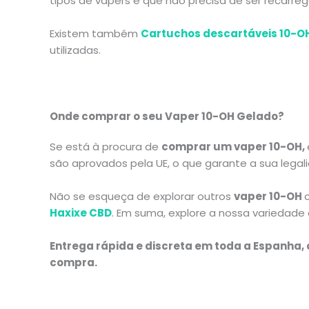
tipos de vapers é que não precisa de ser recarr
Existem também
Cartuchos descartáveis 10-O
utilizadas.
Onde comprar o seu Vaper 10-OH
Gelado
?
Se está à procura de
comprar um vaper 10-OH
,
são aprovados pela UE, o que garante a sua legali
Não se esqueça de explorar outros
vaper 10-OH
Haxixe CBD
.
Em suma, explore a nossa variedade e
Entrega rápida e discreta em toda a Espanha
,
compra.