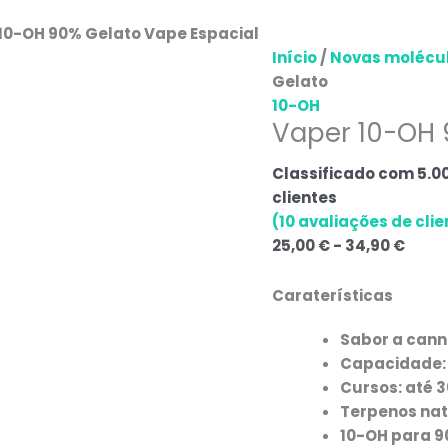
10-OH 90% Gelato Vape Espacial
Início
/
Novas molécu
Gelato
10-OH
Vaper 10-OH 
Classificado com
5.0
clientes
(
10
avaliações de clie
25,00
€
-
34,90
€
Caraterísticas
Sabor a cann
Capacidade: 1
Cursos: até 3
Terpenos nat
10-OH para 