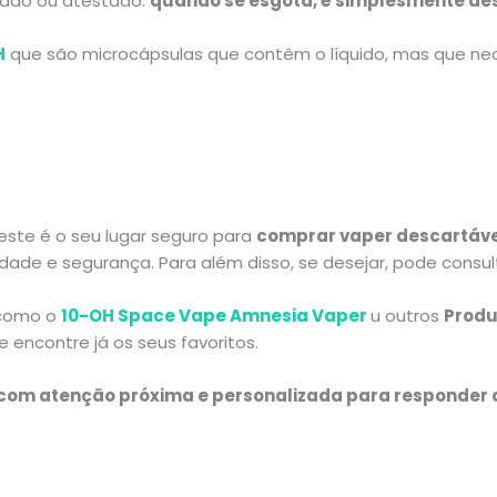
egado ou atestado:
quando se esgota, é simplesmente de
H
que são microcápsulas que contêm o líquido, mas que ne
este é o seu lugar seguro para
comprar vaper descartáve
dade e segurança. Para além disso, se desejar, pode consul
como o
10-OH Space Vape Amnesia Vaper
u
outros
Produ
 encontre já os seus favoritos.
 com
atenção próxima e personalizada
para responder a