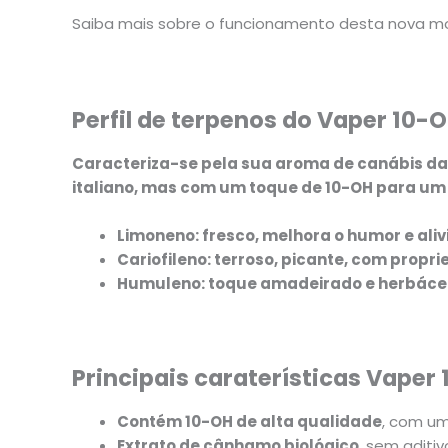
Saiba mais sobre o funcionamento desta nova m
Perfil de terpenos do Vaper 10-O
Caracteriza-se pela sua
aroma de canábis da
italiano, mas com um toque de 10-OH para um e
Limoneno: fresco, melhora o humor e alivi
Cariofileno: terroso, picante, com prop
Humuleno: toque amadeirado e herbáceo,
Principais caraterísticas Vaper
Contém 10-OH de alta qualidade
, com um
Extrato de cânhamo biológico
, sem aditiv