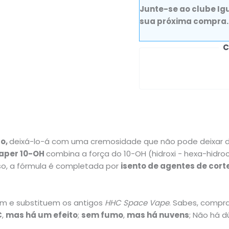
Junte-se ao clube I
sua próxima compra.
C
do
,
deixá-lo-á com uma cremosidade que não pode deixar d
aper 10-OH
combina a força do 10-OH (hidroxi - hexa-hidr
so, a fórmula é completada por
isento de agentes de corte
m e substituem os antigos
HHC Space Vape
. Sabes, compr
C
,
mas há um efeito
;
sem fumo
,
mas há nuvens
; Não há d