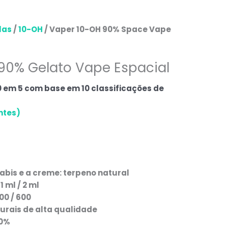
las
/
10-OH
/ Vaper 10-OH 90% Space Vape
90% Gelato Vape Espacial
0
em 5 com base em
10
classificações de
ntes)
abis e a creme: terpeno natural
 ml / 2 ml
00 / 600
urais de alta qualidade
90%