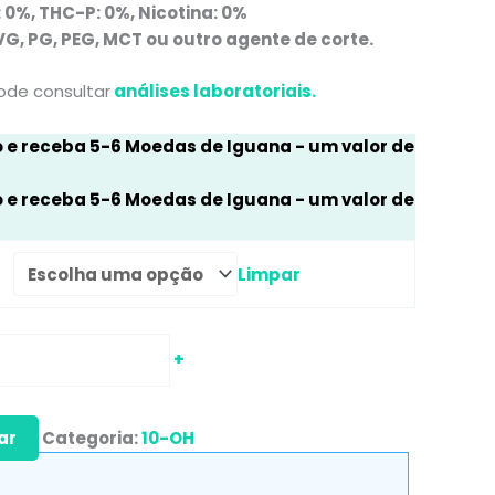
 0%, THC-P: 0%, Nicotina: 0%
G, PG, PEG, MCT ou outro agente de corte.
pode consultar
análises laboratoriais.
o e receba
5-6
Moedas de Iguana
- um valor de
o e receba
5-6
Moedas de Iguana
- um valor de
Limpar
+
ar
Categoria:
10-OH