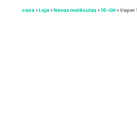
k
a
p
casa
»
Loja
»
Novas moléculas
»
10-OH
»
Vaper 
m