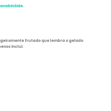
canabinóide
.
ligeiramente frutado que lembra o gelado
enos inclui: