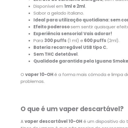
Disponível em
1ml e 2ml
.
Sabor a gelado italiano.
Ideal para utilização quotidiana:
sem co
Efeito poderoso
sem sentir quaisquer efei
Experiência
sensorial
Vais adorar!
Para
300 puffs
(1 ml) e
600 puffs
(2ml).
Bateria recarregável USB tipo C.
Sem THC detetável
.
Qualidade garantida pela Iguana Smok
O
vaper 10-OH
é a forma mais cómoda e limpa de
problemas.
O que é um vaper descartável?
A
vaper descartável 10-OH
é um dispositivo do 