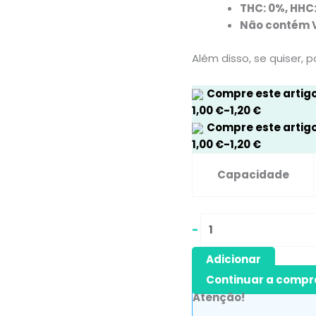
THC: 0%, HHC:
Não contém V
Além disso, se quiser, 
Compre este artig
1,00
€
-
1,20
€
Compre este artig
1,00
€
-
1,20
€
Capacidade
-
Adicionar
Continuar a compr
Atenção!