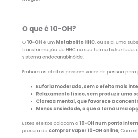
O que é 10-OH?
O
10-OH
é um
Metabolito HHC
, ou seja, uma su
transformação do HHC na sua forma hidroxilada, 
sistema endocanabinóide.
Embora os efeitos possam variar de pessoa para 
Euforia moderada, sem o efeito mais int
Relaxamento físico, sem produzir uma s
Clareza mental, que favorece a concentr
Menos ansiedade, o que a torna uma opç
Estes efeitos colocam o
10-OH num ponto inter
procura de
comprar vaper 10-OH online
, Com ef