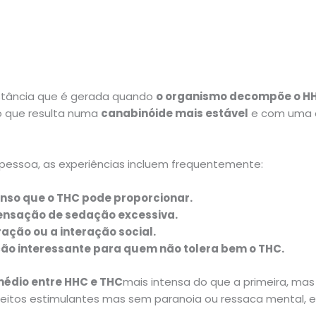
bstância que é gerada quando
o organismo decompõe o H
o que resulta numa
canabinóide mais estável
e com uma a
pessoa, as experiências incluem frequentemente:
enso que o THC pode proporcionar.
ensação de sedação excessiva.
ação ou a interação social.
ão interessante para quem não tolera bem o THC.
médio entre HHC e THC
mais intensa do que a primeira, mas 
eitos estimulantes mas sem paranoia ou ressaca mental, est