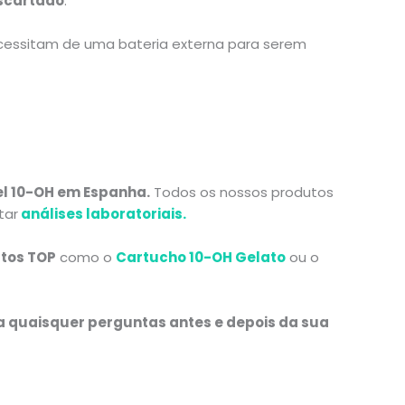
scartado
.
cessitam de uma bateria externa para serem
l 10-OH em Espanha.
Todos os nossos produtos
tar
análises laboratoriais.
tos TOP
como o
Cartucho 10-OH Gelato
ou o
 quaisquer perguntas antes e depois da sua