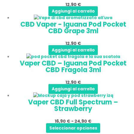
12,90
€
Aggiungi al carrello
CBD Vaper - Iguana Pod Pocket
CBD Grape 3ml
12,90
€
Aggiungi al carrello
Vaper CBD – Iguana Pod Pocket
CBD Fragola 3ml
12,90
€
Aggiungi al carrello
Questo
Fascia
Vaper CBD Full Spectrum –
prodotto
di
Strawberry
ha
prezzo:
più
da
16,90
€
-
24,90
€
varianti.
16,90 €
Seleccionar opciones
Le
a