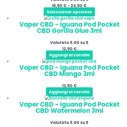
pagina
16,90
€
-
24,90
€
Le
a
del
Seleccionar opciones
opzioni
24,90 €
prodotto
possono
Vaper CBD - Iguana Pod Pocket
essere
CBD Gorilla Glue 3ml
scelte
nella
Valutato
5.00
su 5
pagina
12,90
€
del
Aggiungi al carrello
prodotto
Vaper CBD - Iguana Pod Pocket
CBD Mango 3ml
12,90
€
Aggiungi al carrello
Vaper CBD - Iguana Pod Pocket
CBD Watermelon 3ml
Valutato
5.00
su 5