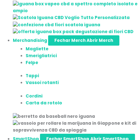
Merchandising
Fechar Merch
Abrir Merch
Magliette
Smerigliatrici
Felpe
Tappi
Vassoi rotanti
Cordini
Carta da rotolo
SmartShop
Fechar SmartShop
Abrir SmartShop