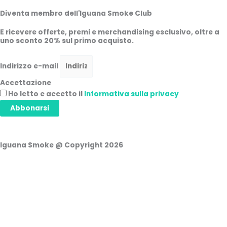
Diventa membro dell'Iguana Smoke Club
E ricevere offerte, premi e merchandising esclusivo, oltre a
uno sconto 20% sul primo acquisto.
Indirizzo e-mail
Accettazione
Ho letto e accetto il
Informativa sulla privacy
Abbonarsi
Iguana Smoke @ Copyright 2026
Carrello della spesa
0
Non ci sono prodotti nel carrello!
Continua a fare acquisti
0
Accesso