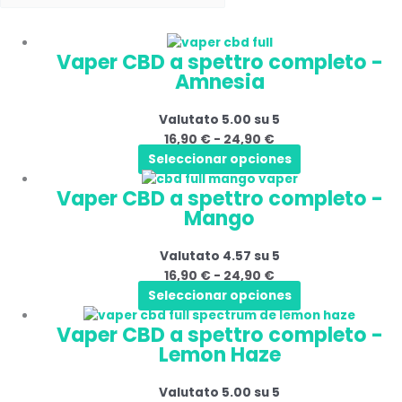
Questo
Fascia
Vaper CBD a spettro completo -
prodotto
di
Amnesia
ha
prezzo:
più
da
Valutato
5.00
su 5
varianti.
16,90 €
16,90
€
-
24,90
€
Le
a
Seleccionar opciones
opzioni
24,90 €
Questo
Fascia
possono
Vaper CBD a spettro completo -
prodotto
di
essere
Mango
ha
prezzo:
scelte
più
da
nella
Valutato
4.57
su 5
varianti.
16,90 €
pagina
16,90
€
-
24,90
€
Le
a
del
Seleccionar opciones
opzioni
24,90 €
prodotto
Questo
Fascia
possono
Vaper CBD a spettro completo -
prodotto
di
essere
Lemon Haze
ha
prezzo:
scelte
più
da
nella
Valutato
5.00
su 5
varianti.
16,90 €
pagina