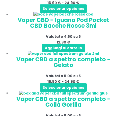
16,90
€
-
24,90
€
Le
a
del
Seleccionar opciones
opzioni
24,90 €
prodotto
possono
Vaper CBD - Iguana Pod Pocket
essere
CBD Bacche Rosse 3ml
scelte
nella
Valutato
4.50
su 5
pagina
12,90
€
del
Aggiungi al carrello
prodotto
Questo
Fascia
Vaper CBD a spettro completo -
prodotto
di
Gelato
ha
prezzo:
più
da
Valutato
5.00
su 5
varianti.
16,90 €
16,90
€
-
24,90
€
Le
a
Seleccionar opciones
opzioni
24,90 €
Questo
Fascia
possono
Vaper CBD a spettro completo -
prodotto
di
essere
Colla Gorilla
ha
prezzo:
scelte
più
da
nella
Valutato
5.00
su 5
varianti.
16,90 €