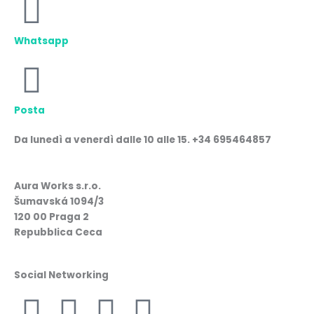
Whatsapp
Posta
Da lunedì a venerdì dalle 10 alle 15. +34 695464857
Aura Works s.r.o.
Šumavská 1094/3
120 00 Praga 2
Repubblica Ceca
Social Networking
F
I
W
L