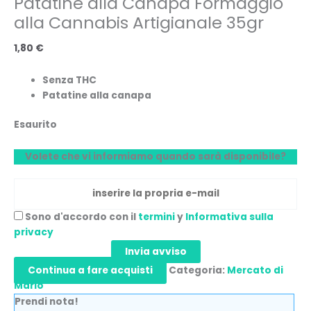
Patatine alla Canapa Formaggio
alla Cannabis Artigianale 35gr
1,80
€
Senza THC
Patatine alla canapa
Esaurito
Volete che vi informiamo quando sarà disponibile?
Sono d'accordo con il
termini
y
Informativa sulla
privacy
Invia avviso
Continua a fare acquisti
Categoria:
Mercato di
Mario
Prendi nota!