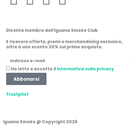
a
n
h
i
c
s
a
n
Diventa membro dell'Iguana Smoke Club
e
t
t
k
E ricevere offerte, premi e merchandising esclusivo,
oltre a uno sconto 20% sul primo acquisto.
b
a
s
e
Indirizzo
e-
o
g
a
d
Accettazione
Ho letto e accetto il
Informativa sulla privacy
mail
Abbonarsi
o
r
p
i
Trustpilot
k
a
p
n
m
Iguana Smoke @ Copyright 2026
Carrello della spesa
0