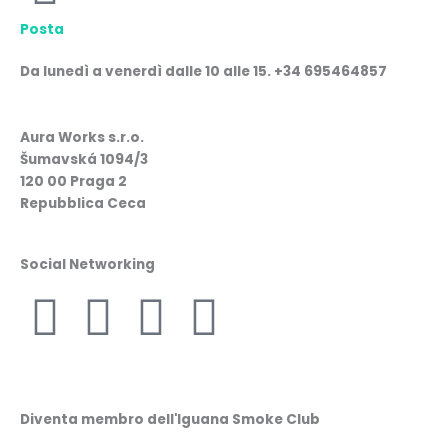
Posta
Da lunedì a venerdì dalle 10 alle 15. +34 695464857
Aura Works s.r.o.
Šumavská 1094/3
120 00 Praga 2
Repubblica Ceca
Social Networking
F
I
W
L
a
n
h
i
c
s
a
n
Diventa membro dell'Iguana Smoke Club