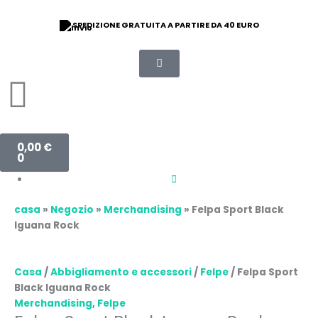
Vai
Sudadera
al
Sport
SPEDIZIONE GRATUITA A PARTIRE DA 40 EURO
contenuto
Negra
Iguana
Rock
quantità
Carrello
0,00
€
0
casa
»
Negozio
»
Merchandising
»
Felpa Sport Black
Iguana Rock
Casa
/
Abbigliamento e accessori
/
Felpe
/ Felpa Sport
Black Iguana Rock
Merchandising
,
Felpe