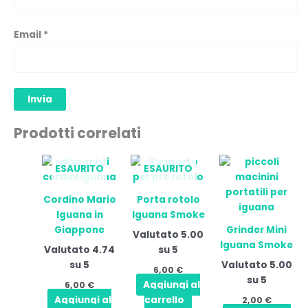
Email
*
Prodotti correlati
Que
ESAURITO
ESAURITO
prod
ha
Cordino Mario
Porta rotolo
più
Iguana in
Iguana Smoke
varia
Giappone
Grinder Mini
Valutato
5.00
Le
Iguana Smoke
Valutato
4.74
su 5
opzi
su 5
Valutato
5.00
pos
6,00
€
su 5
esse
Aggiungi al
6,00
€
scel
Aggiungi al
carrello
2,00
€