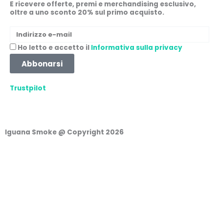
e
t
t
k
E ricevere offerte, premi e merchandising esclusivo,
oltre a uno sconto 20% sul primo acquisto.
b
a
s
e
Indirizzo
e-
o
g
a
d
Accettazione
Ho letto e accetto il
Informativa sulla privacy
mail
Abbonarsi
o
r
p
i
Trustpilot
k
a
p
n
m
Iguana Smoke @ Copyright 2026
Carrello della spesa
0
Non ci sono prodotti nel carrello!
Continua a fare acquisti
0