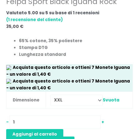
Felpa Sport Black Iguana Rock
Valutato
5.00
su 5 su base di
1
recensioni
(
1
recensione del cliente)
35,00
€
65% cotone, 35% poliestere
Stampa DTG
Lunghezza standard
Acquista questo articolo e ottieni
7
Monete Iguana
- un valore di
1,40
€
Acquista questo articolo e ottieni
7
Monete Iguana
- un valore di
1,40
€
Svuota
Dimensione
-
+
Aggiungi al carrello