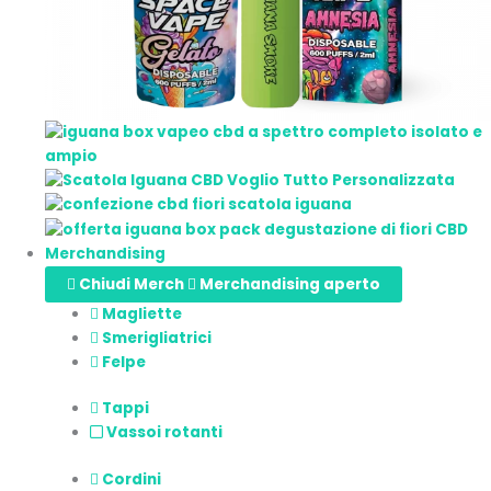
Merchandising
Chiudi Merch
Merchandising aperto
Magliette
Smerigliatrici
Felpe
Tappi
Vassoi rotanti
Cordini