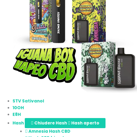
STV Sativanol
10OH
E8H
Hash
Chiudere Hash
Hash aperto
Amnesia Hash CBD