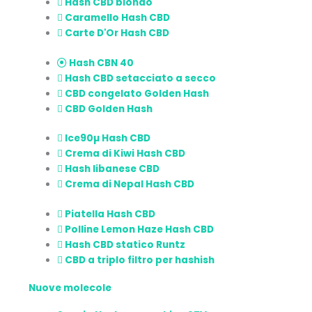
Hash CBD biondo
Caramello Hash CBD
Carte D'Or Hash CBD
Hash CBN 40
Hash CBD setacciato a secco
CBD congelato Golden Hash
CBD Golden Hash
Ice90µ Hash CBD
Crema di Kiwi Hash CBD
Hash libanese CBD
Crema di Nepal Hash CBD
Piatella Hash CBD
Polline Lemon Haze Hash CBD
Hash CBD statico Runtz
CBD a triplo filtro per hashish
Nuove molecole