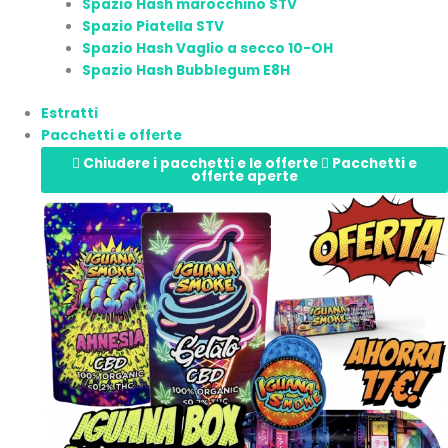
Spazio Hash marocchino STV
Spazio Piatella STV
Spazio Hash Vaglio a secco 10-OH
Spazio Hash Bubblegum E8H
Estratti
Pacchetti e offerte
Chiudere i pacchetti e le offerte
Pacchetti e
offerte aperte