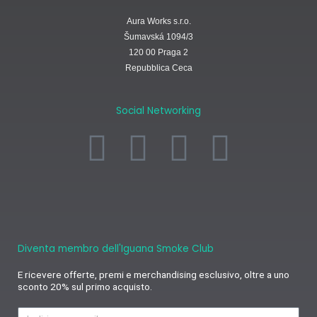
Aura Works s.r.o.
Šumavská 1094/3
120 00 Praga 2
Repubblica Ceca
Social Networking
F
I
W
L
a
n
h
i
c
s
a
n
e
t
t
k
Diventa membro dell'Iguana Smoke Club
b
a
s
e
E ricevere offerte, premi e merchandising esclusivo, oltre a uno
sconto 20% sul primo acquisto.
Indirizzo