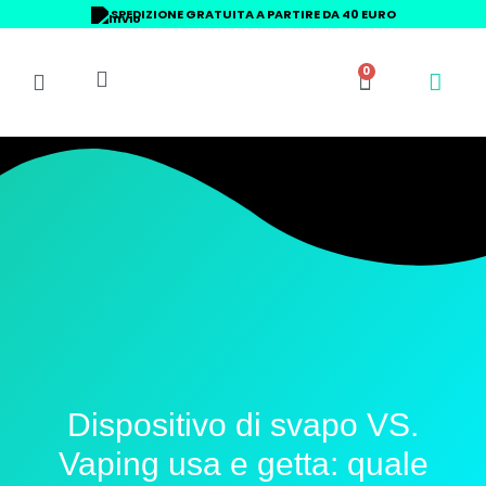
Vai
9/10 VALUTAZIONE
al
contenuto
0
Carrello
Dispositivo di svapo VS.
Vaping usa e getta: quale