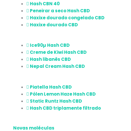
Hash CBN 40
Peneirar a seco Hash CBD
Haxixe dourado congelado CBD
Haxixe dourado CBD
Ice90µ Hash CBD
Creme de Kiwi Hash CBD
Hash libanês CBD
Nepal Cream Hash CBD
Piatella Hash CBD
Pólen Lemon Haze Hash CBD
Static Runtz Hash CBD
Hash CBD triplamente filtrado
Novas moléculas