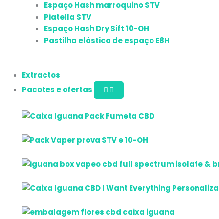
Espaço Hash marroquino STV
Piatella STV
Espaço Hash Dry Sift 10-OH
Pastilha elástica de espaço E8H
Extractos
Pacotes e ofertas