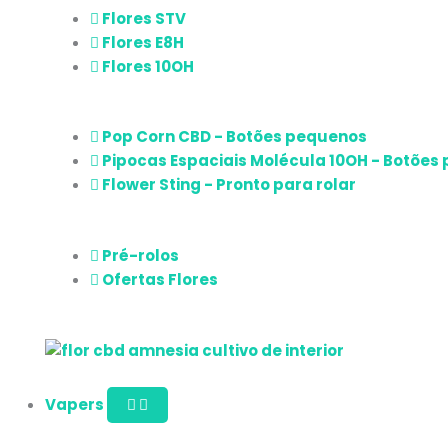
k
a
p
Flores STV
Flores E8H
m
Flores 10OH
Pop Corn CBD - Botões pequenos
Pipocas Espaciais Molécula 10OH - Botões
Flower Sting - Pronto para rolar
Pré-rolos
Ofertas Flores
Vapers